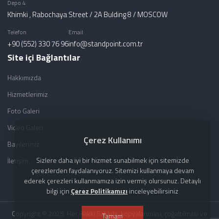
Depo 4
Khimki , Rabochaya Street / 2A Bulding 8 / MOSCOW
Telefon
Email
+90 (552) 330 76 96
info@standpoint.com.tr
Site içi Bağlantılar
Hakkımızda
Hizmetlerimiz
Foto Galeri
Video Galeri
Çerez Kullanımı
Bayilerimiz
Sizlere daha iyi bir hizmet sunabilmek için sitemizde
İletişim
çerezlerden faydalanıyoruz. Sitemizi kullanmaya devam
ederek çerezleri kullanmamıza izin vermiş olursunuz. Detaylı
bilgi için
Çerez Politikamızı
inceleyebilirsiniz
Copyright © 2025. Her Hakkı Saklıdır. kopyalanması, çoğaltılması ve
Tamam