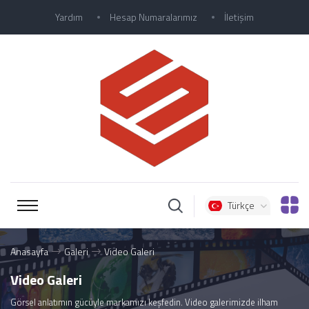
Yardım
Hesap Numaralarımız
İletişim
Türkçe
Anasayfa
Galeri
Video Galeri
Video Galeri
Görsel anlatımın gücüyle markamızı keşfedin. Video galerimizde ilham