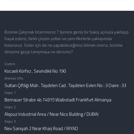
Bizimle Çalışmak İstermisiniz ? İşimize geniş bir bakış açısıyla yaklaşıp
hayal ederiz, farklı çözüm yolları ve yeni fikirlerle yaklaşımda
bulunuruz. Sizler için de ne yapabileceğimizi bilmek isteriz, bizimle
iletişime geçip tanışmaya ne dersiniz?
Üretim
Kocaeli Körfez , Sevindikli No 190
Merkez Ofis
Sultan Çiftliği Mah . Taşdelen Cad . Taşdelen Evleri No : 3 Daire : 33
Depo 1
Bernauer Strabe 4b 74915 Waibstadt Frankfurt Almanya
Depo 2
Alqouz İndustrial Area / Near Nico Bulding / DUBAİ
Depo 3
Nev Saniyah 2 Near Kharj Road / RİYAD